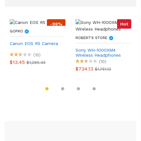
-98%
Hot
GOPRO
ROBERT'S STORE
Canon EOS R5 Camera
Sony WH-1000XM4
(10)
Wireless Headphones
$13.45
(10)
$1,285.45
$734.13
$1,761.13