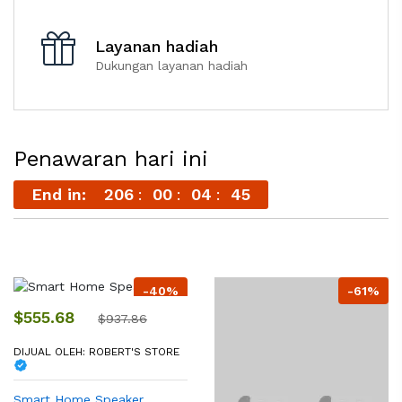
Layanan hadiah
Dukungan layanan hadiah
Penawaran hari ini
End in:
206
00
04
45
-40%
-61%
$555.68
$937.86
DIJUAL OLEH:
ROBERT'S STORE
Smart Home Speaker